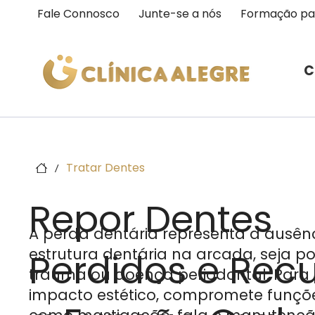
Fale Connosco
Junte-se a nós
Formação pa
C
Tratar Dentes
/
Repor Dentes
A perda dentária representa a ausênc
estrutura dentária na arcada, seja por
Perdidos e Rec
trauma ou doença periodontal. Para
impacto estético, compromete funções