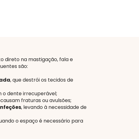
 direto na mastigação, fala e
quentes são:
çada
, que destrói os tecidos de
m o dente irrecuperável;
e causam fraturas ou avulsões;
infeções
, levando à necessidade de
quando o espaço é necessário para