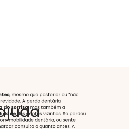
ntes
, mesmo que posterior ou “não
brevidade. A perda dentária
ajuda
 do sorriso
, mas também a
lidade
dos dentes vizinhos. Se perdeu
om mobilidade dentária, ou sente
arcar consulta o quanto antes. A