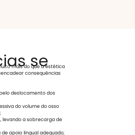
ias se
uito mais do que a estética
esencadear consequências
 pelo deslocamento dos
essiva do volume do osso
;
o
, levando a sobrecarga de
a de apoio lingual adequado;