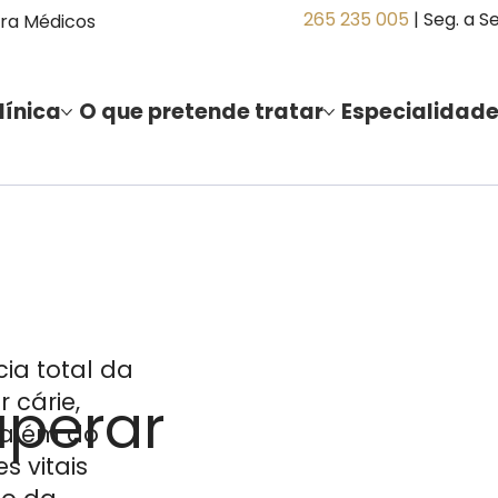
265 235 005
| Seg. a S
ra Médicos
línica
O que pretende tratar
Especialidad
ia total da
 cárie,
uperar
 além do
 vitais