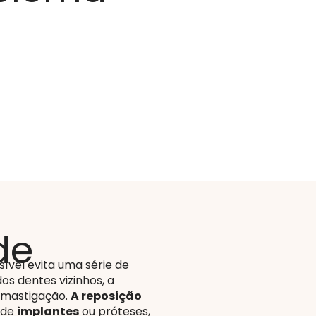
de
ível evita uma série de
s dentes vizinhos, a
e mastigação.
A reposição
s de
implantes
ou próteses,