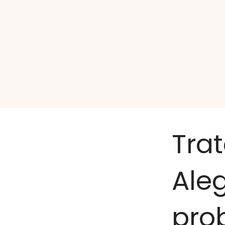
Tra
Aleg
pro