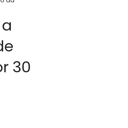
ão da
 a
de
r 30