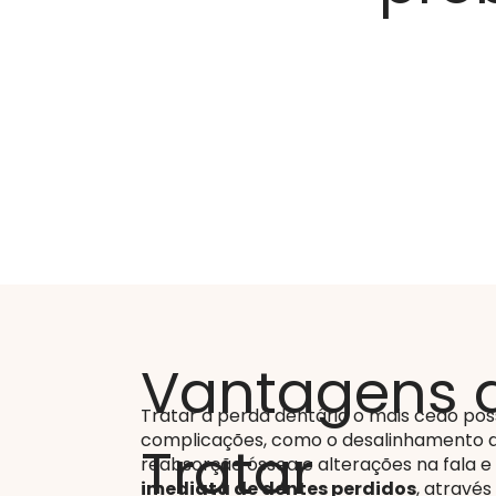
Vantagens 
Tratar a perda dentária o mais cedo poss
complicações, como o desalinhamento do
Tratar
reabsorção óssea e alterações na fala 
imediata de dentes perdidos
, atravé