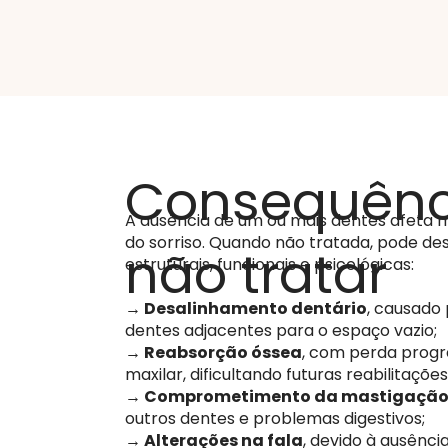
Consequênc
A ausência de um ou mais dentes afeta m
do sorriso. Quando não tratada, pode d
não tratar
estruturais, funcionais e psicológicas:
→ Desalinhamento dentário
, causado
dentes adjacentes para o espaço vazio;
→ Reabsorção óssea
, com perda progr
maxilar, dificultando futuras reabilitações
→ Comprometimento da mastigaçã
outros dentes e problemas digestivos;
→ Alterações na fala
, devido à ausênci