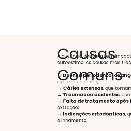
Causas
A ausência dentária tem impacto
autoestima. As causas mais fre
Comuns
→ Doença periodontal avan
suporte do dente;
→
Cáries extensas
, que torna
→ Traumas ou acidentes
, qu
→
Falta de tratamento após 
extração;
→ Indicações ortodônticas
, 
alinhamento;