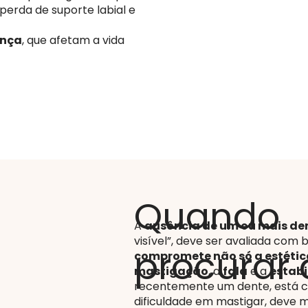
 perda de suporte labial e
ança
, que afetam a vida
Quando
A
ausência de um ou mais de
visível”, deve ser avaliada com 
procurar 
compromete não só a estética
mastigação
, a
fala
e a
estabi
recentemente um dente, está c
dificuldade em mastigar, deve m