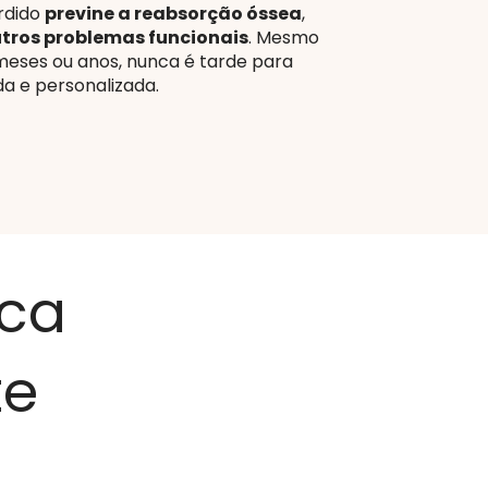
rdido
previne a reabsorção óssea
,
tros problemas funcionais
. Mesmo
meses ou anos, nunca é tarde para
a e personalizada.
ica
te