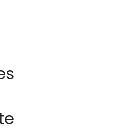
es
te