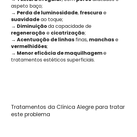
aspeto baço;
→ Perda de luminosidade
,
frescura
e
suavidade
ao toque;
→ Diminuição
da capacidade de
regeneração
e
cicatrização
;
→ Acentuação de linhas
finas,
manchas
e
vermelhidões
;
→ Menor eficácia de maquilhagem
e
tratamentos estéticos superficiais.
Tratamentos da Clínica Alegre para tratar
Quando procurar ajuda
este problema