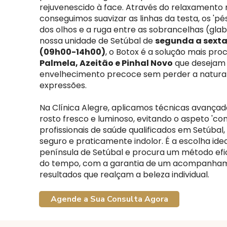
rejuvenescido à face. Através do relaxamento 
conseguimos suavizar as linhas da testa, os 'pé
dos olhos e a ruga entre as sobrancelhas (glab
nossa unidade de Setúbal de
segunda a sexta
(09h00-14h00)
, o Botox é a solução mais pr
Palmela, Azeitão e Pinhal Novo
que desejam 
envelhecimento precoce sem perder a natural
expressões.
Na Clínica Alegre, aplicamos técnicas avanç
rosto fresco e luminoso, evitando o aspeto 'con
profissionais de saúde qualificados em Setúbal,
seguro e praticamente indolor. É a escolha ide
península de Setúbal e procura um método efica
do tempo, com a garantia de um acompanhame
resultados que realçam a beleza individual.
Agende a Sua Consulta Agora