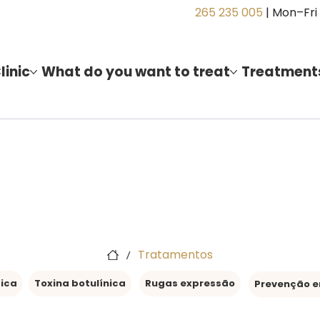
265 235 005
| Mon–Fri
linic
What do you want to treat
Treatment
Tratamentos
/
tica
Toxina botulínica
Rugas expressão
Prevenção e