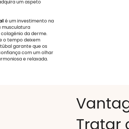
 adquira um aspeto
al
é um investimento na
 a musculatura
 colagénio da derme.
s e o tempo deixem
etúbal garante que os
confiança com um olhar
armoniosa e relaxada.
Vantag
Tratar