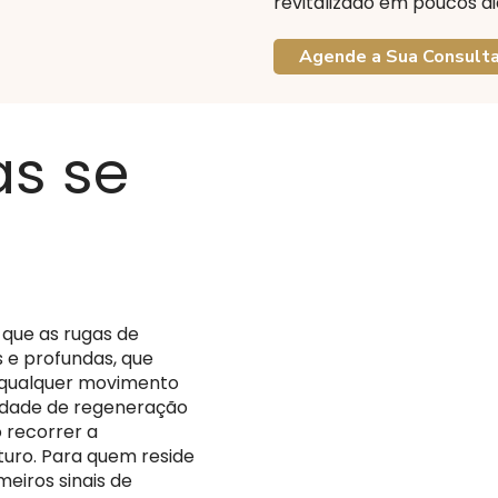
revitalizado em poucos di
Agende a Sua Consult
s se
 que as rugas de
 e profundas, que
qualquer movimento
cidade de regeneração
o recorrer a
turo. Para quem reside
meiros sinais de