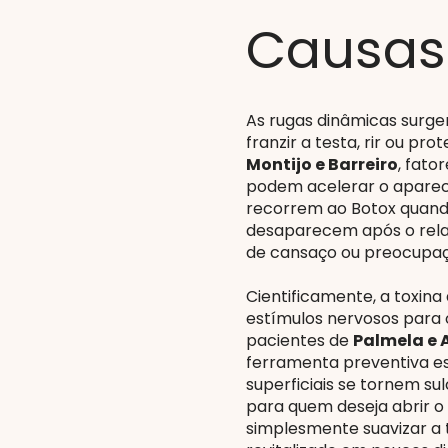
Causa
As rugas dinâmicas surge
franzir a testa, rir ou pro
Montijo e Barreiro
, fato
podem acelerar o aparec
recorrem ao Botox quando
desaparecem após o rela
de cansaço ou preocupaç
Cientificamente, a toxin
estímulos nervosos para 
pacientes de
Palmela e 
ferramenta preventiva es
superficiais se tornem s
para quem deseja abrir o 
simplesmente suavizar a 