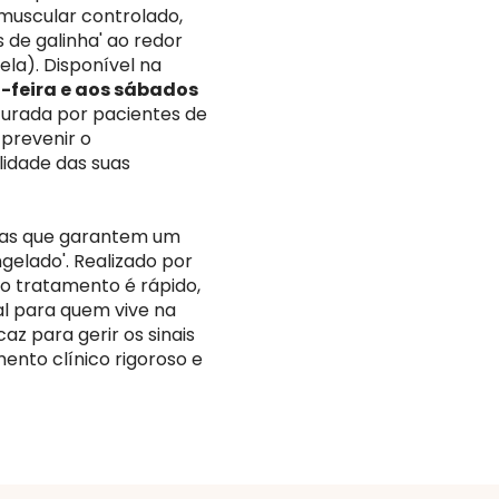
muscular controlado,
s de galinha' ao redor
ela). Disponível na
-feira e aos sábados
ocurada por pacientes de
prevenir o
idade das suas
adas que garantem um
gelado'. Realizado por
 o tratamento é rápido,
al para quem vive na
z para gerir os sinais
nto clínico rigoroso e