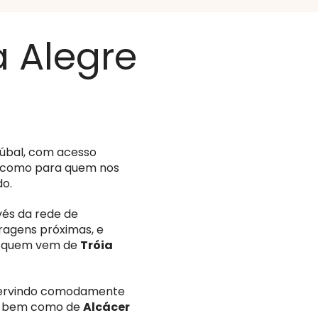
a Alegre
túbal, com acesso
de como para quem nos
do.
vés da rede de
agens próximas, e
ra quem vem de
Tróia
servindo comodamente
, bem como de
Alcácer