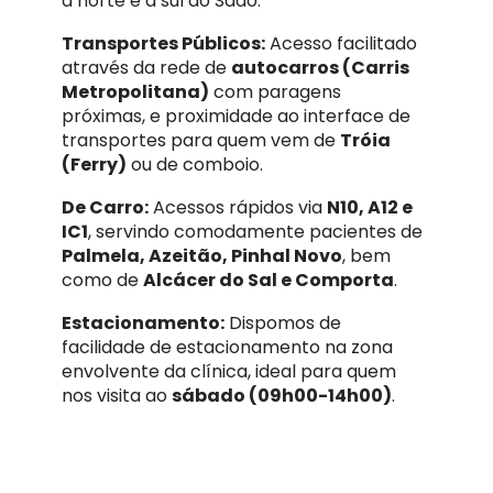
a norte e a sul do Sado.
Transportes Públicos:
Acesso facilitado
através da rede de
autocarros (Carris
Metropolitana)
com paragens
próximas, e proximidade ao interface de
transportes para quem vem de
Tróia
(Ferry)
ou de comboio.
De Carro:
Acessos rápidos via
N10, A12 e
IC1
, servindo comodamente pacientes de
Palmela, Azeitão, Pinhal Novo
, bem
como de
Alcácer do Sal e Comporta
.
Estacionamento:
Dispomos de
facilidade de estacionamento na zona
envolvente da clínica, ideal para quem
nos visita ao
sábado (09h00-14h00)
.