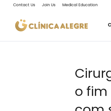
Contact Us
Join Us
Medical Education
C
Cirur
o fim
com 