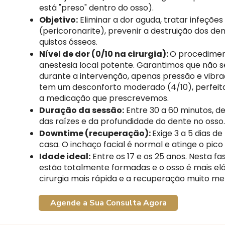
está "preso" dentro do osso).
Objetivo:
Eliminar a dor aguda, tratar infeçõe
(pericoronarite), prevenir a destruição dos de
quistos ósseos.
Nível de dor (0/10 na cirurgia):
O procediment
anestesia local potente. Garantimos que não s
durante a intervenção, apenas pressão e vibr
tem um desconforto moderado (4/10), perfei
a medicação que prescrevemos.
Duração da sessão:
Entre 30 a 60 minutos, 
das raízes e da profundidade do dente no osso.
Downtime (recuperação):
Exige 3 a 5 dias d
casa. O inchaço facial é normal e atinge o pico
Idade ideal:
Entre os 17 e os 25 anos. Nesta fa
estão totalmente formadas e o osso é mais elá
cirurgia mais rápida e a recuperação muito me
Agende a Sua Consulta Agora