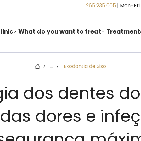
265 235 005
| Mon–Fri
linic
What do you want to treat
Treatment
...
Exodontia de Siso
/
/
gia dos dentes do 
 das dores e infe
segurança máxi