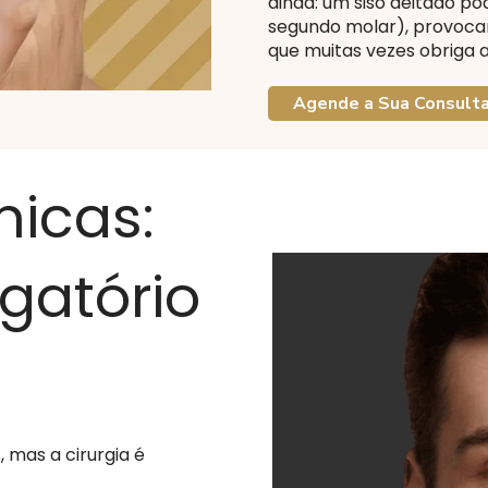
ainda: um siso deitado po
segundo molar), provocan
que muitas vezes obriga a
Agende a Sua Consult
nicas:
gatório
 mas a cirurgia é