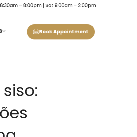
 8:30am – 8:00pm | Sat 9:00am – 2:00pm
s
Book Appointment
siso:
ções
ma