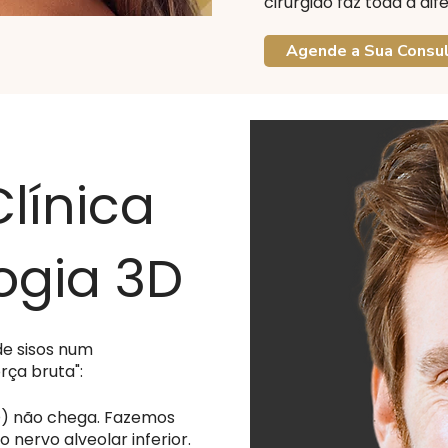
cirurgião faz toda a dif
Agende a Sua Consu
Clínica
ogia 3D
de sisos num
ça bruta":
D) não chega. Fazemos
nervo alveolar inferior.