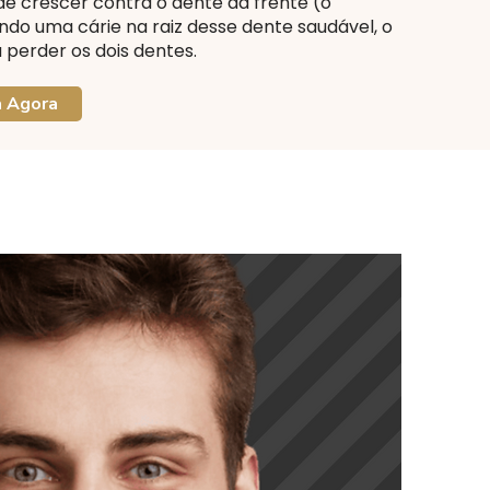
de crescer contra o dente da frente (o
do uma cárie na raiz desse dente saudável, o
 perder os dois dentes.
a Agora