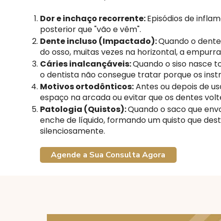
Dor e inchaço recorrente:
Episódios de infla
posterior que "vão e vêm".
Dente incluso (Impactado):
Quando o dente
do osso, muitas vezes na horizontal, a empurrar
Cáries inalcançáveis:
Quando o siso nasce t
o dentista não consegue tratar porque os ins
Motivos ortodônticos:
Antes ou depois de us
espaço na arcada ou evitar que os dentes volt
Patologia (Quistos):
Quando o saco que envo
enche de líquido, formando um quisto que dest
silenciosamente.
Agende a Sua Consulta Agora