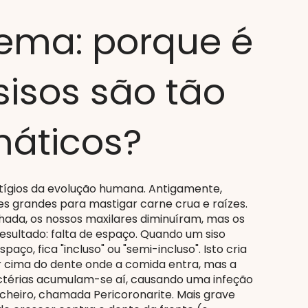
ema: porque é
sisos são tão
máticos?
stígios da evolução humana. Antigamente,
s grandes para mastigar carne crua e raízes.
hada, os nossos maxilares diminuíram, mas os
sultado: falta de espaço. Quando um siso
aço, fica "incluso" ou "semi-incluso". Isto cria
 cima do dente onde a comida entra, mas a
ctérias acumulam-se aí, causando uma infeção
cheiro, chamada Pericoronarite. Mais grave