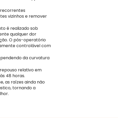
s recorrentes
ntes vizinhos e remover
o é realizado sob
ente qualquer dor
ação. O pós-operatório
tamente controlável com
dependendo da curvatura
e repouso relativo em
 às 48 horas.
se, as raízes ainda não
stico, tornando a
lhor.