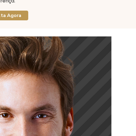
erença.
lta Agora