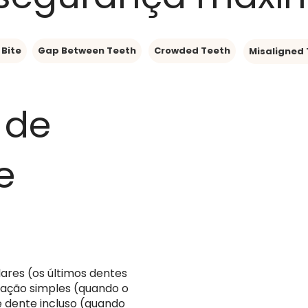
Bite
Gap Between Teeth
Crowded Teeth
Misaligned
 de
e
ares (os últimos dentes
ração simples (quando o
e dente incluso (quando