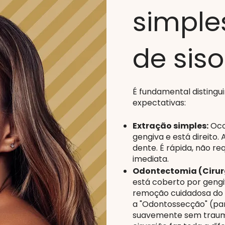
simples
de siso
É fundamental distingui
expectativas:
Extração simples:
Oco
gengiva e está direito.
dente. É rápida, não r
imediata.
Odontectomia (Cirurg
está coberto por gengi
remoção cuidadosa do 
a "Odontossecção" (par
suavemente sem traumat