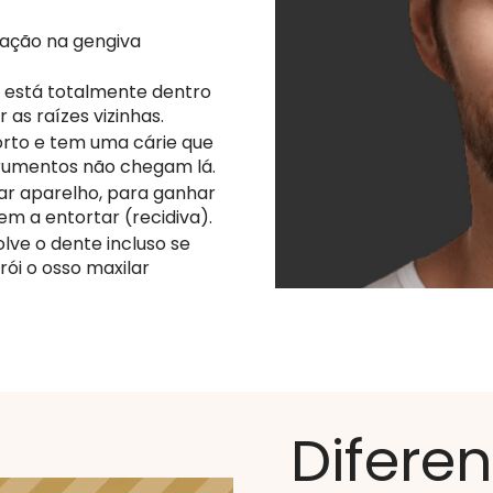
mação na gengiva
 está totalmente dentro
 as raízes vizinhas.
orto e tem uma cárie que
trumentos não chegam lá.
ar aparelho, para ganhar
em a entortar (recidiva).
lve o dente incluso se
rói o osso maxilar
Difere