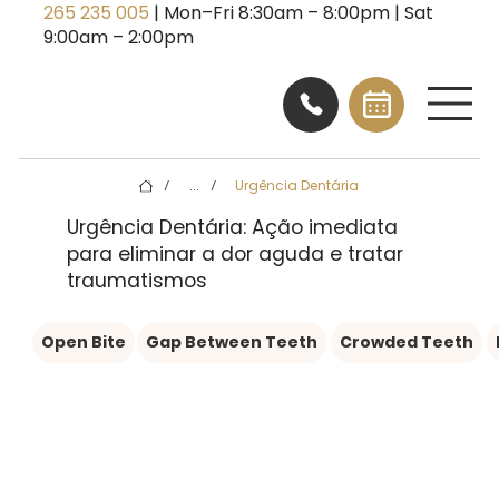
265 235 005
| Mon–Fri 8:30am – 8:00pm | Sat
9:00am – 2:00pm
...
Urgência Dentária
/
/
Urgência Dentária: Ação imediata
para eliminar a dor aguda e tratar
traumatismos
Open Bite
Gap Between Teeth
Crowded Teeth